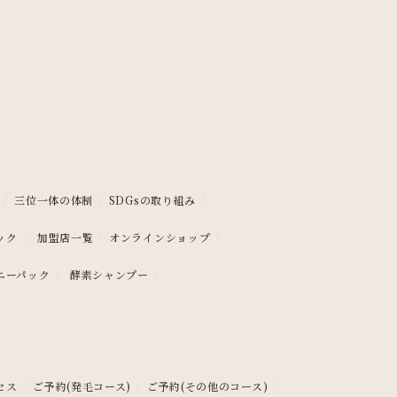
/
/
/
三位一体の体制
SDGsの取り組み
/
/
/
ック
加盟店一覧
オンラインショップ
/
/
ニーパック
酵素シャンプー
/
/
/
セス
ご予約(発毛コース)
ご予約(その他のコース)