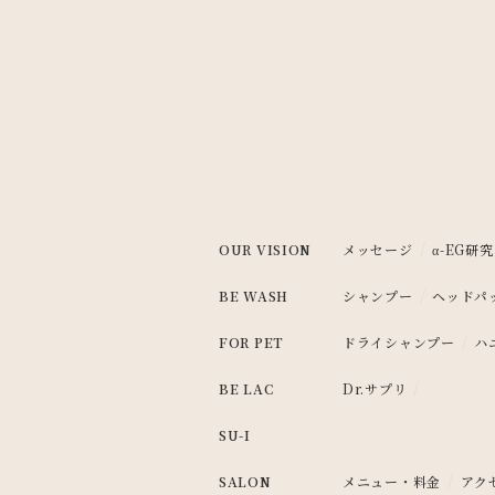
/
OUR VISION
メッセージ
α-EG研究
/
BE WASH
シャンプー
ヘッドパ
/
FOR PET
ドライシャンプー
ハ
/
BE LAC
Dr.サプリ
SU-I
/
SALON
メニュー・料金
アク