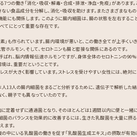
7つの働き「消化・吸収・解毒・合成・排泄・浄血・免疫」があります。
きない食品成分を分解し、消化・吸収を助けます。またさまざまなも
機能にも関係します。 このように腸内細菌は、腸の状態を左右すること
べてにとって重要な存在です。
酵素」も作られています。腸内環境が悪いと、この働き全てが上手くい
化管ホルモン、そして、セロトニンも腸と密接な関係にあるのです。
も呼ばれ、脳内情報伝達ホルモンですが、身体全体のセロトニンの90%
境は、重要だということです。
レスが大きく影響しています。ストレスを受けやすい女性には、絶対に
人13人の腸内細菌をまるごと分析するために、遺伝子で解析した結
く、親子でも異なっていたのです。
内に定着せずに通過菌となり、そのほとんどは1週間以内に便と一緒に
細菌のバランスを効果的に改善するには、生きた乳酸菌を大量に摂る
えます。
腹の中にいる乳酸菌の働きを促す「乳酸菌生成エキス」の摂取が有効