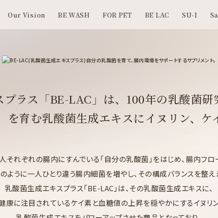
Our Vision
BE WASH
FOR PET
BE LAC
SU-I
Sa
ス
プラス
「BE-LAC」は、
100年の乳酸菌
」を育む
乳酸菌生成エキスに
イヌリン
、
ケ
、人それぞれの腸内にすんでいる「自分の乳酸菌」をはじめ、腸内フロ
のように一人ひとり違う腸内細菌を増やし、その構成バランスを整え
乳酸菌生成エキスプラス「BE-LAC」は、その乳酸菌生成エキスに、
健康に注目されているケイ素と血糖値の上昇を穏やかにするイヌリ
乳酸菌生成エキスをパワーアップさせた商品となっており、