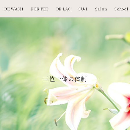
BE WASH
FOR PET
BE LAC
SU-I
Salon
School
三位一体の体制