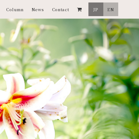
Column
News
Contact
JP
EN