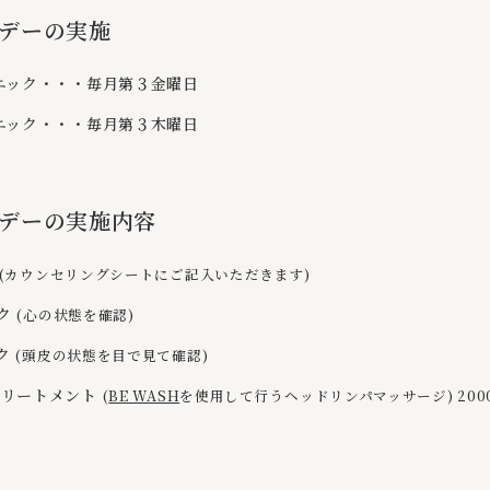
デーの実施
ニック・・・
毎月第３金曜日
ニック・・・
毎月第３木曜日
デーの実施内容
(カウンセリングシートにご記入いただきます)
ック
(心の状態を確認)
ック
(頭皮の状態を目で見て確認)
生トリートメント
(
BE WASH
を使用して行うヘッドリンパマッサージ) 2000