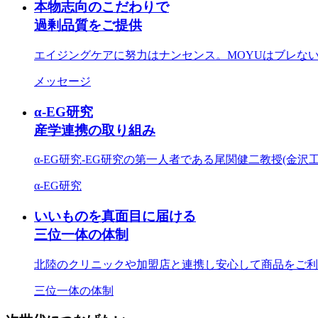
本物志向のこだわりで
過剰品質をご提供
エイジングケアに努力はナンセンス。MOYUはブレな
メッセージ
α-EG研究
産学連携の取り組み
α-EG研究-EG研究の第一人者である尾関健二教授(金沢
α-EG研究
いいものを真面目に届ける
三位一体の体制
北陸のクリニックや加盟店と連携し安心して商品をご利
三位一体の体制