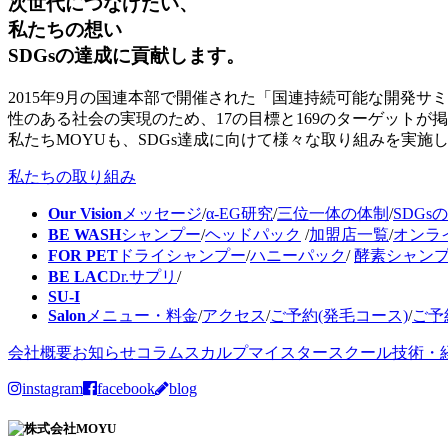
次世代につなげたい、
私たちの想い
SDGsの達成に貢献します。
2015年9月の国連本部で開催された「国連持続可能な開発サ
性のある社会の実現のため、17の目標と169のターゲットが
私たちMOYUも、SDGs達成に向けて様々な取り組みを実施
私たちの取り組み
Our Vision
メッセージ
/
α-EG研究
/
三位一体の体制
/
SDGs
BE WASH
シャンプー
/
ヘッドパック
/
加盟店一覧
/
オンラ
FOR PET
ドライシャンプー
/
ハニーパック
/
酵素シャン
BE LAC
Dr.サプリ
/
SU-I
Salon
メニュー・料金
/
アクセス
/
ご予約(発毛コース)
/
ご予
会社概要
お知らせ
コラム
スカルプマイスタースクール
技術・
instagram
facebook
blog