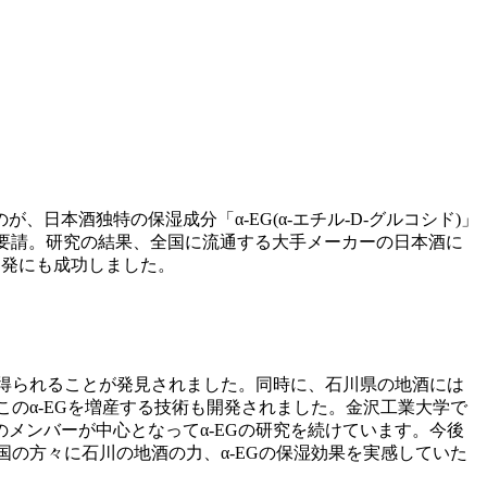
本酒独特の保湿成分「α-EG(α-エチル-D-グルコシド)」
力を要請。研究の結果、全国に流通する大手メーカーの日本酒に
開発にも成功しました。
が得られることが発見されました。同時に、石川県の地酒には
このα-EGを増産する技術も開発されました。金沢工業大学で
メンバーが中心となってα-EGの研究を続けています。今後
国の方々に石川の地酒の力、α-EGの保湿効果を実感していた