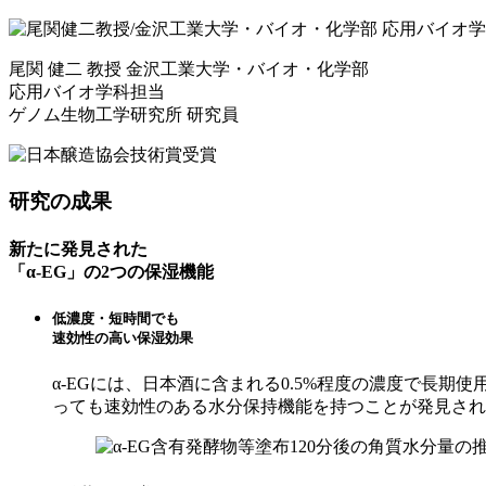
尾関 健二 教授
金沢工業大学・バイオ・化学部
応用バイオ学科担当
ゲノム生物工学研究所 研究員
研究の成果
新たに発見された
「
α-EG
」の2つの保湿機能
低濃度・短時間でも
速効性の高い保湿効果
α-EGには、日本酒に含まれる0.5%程度の濃度で長期
っても速効性のある水分保持機能を持つことが発見され