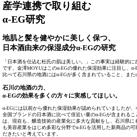
産学連携で取り組む
α-EG
研究
地肌と髪を健やかに美しく保つ、
日本酒由来の保湿成分
α-EG
の研究
「日本酒を仕込む杜氏の肌は美しい。」この事実は経験的に古く
です。金澤MOYUはこのα-EGの優れた保湿効果に注目し、
比べて石川県の地酒にはα-EGが多く含まれていること、また
石川の地酒の力、
α-EGの効果を多くの方々に実感してほしい。
α-EGには以前から優れた保湿効果が認められていましたが
全国ブランドの日本酒に比べて倍近い量のα-EGが含まれる
は、現在も、醸造技術の産業化に多大な貢献をし、石川県にも
も美容産業をはじめ多彩な分野でα-EGを活用した新商品の
だきたいと考えています。