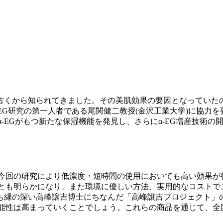
から知られてきました。その美肌効果の要因となっていたのが、日
α-EG研究の第一人者である尾関健二教授(金沢工業大学)に協
α-EGがもつ新たな保湿機能を発見し、さらにα-EG増産技術の
、今回の研究により低濃度・短時間の使用においても高い効果
ことも明らかになり、また環境に優しい方法、実用的なコストで
縁の深い高峰譲吉博士にちなんだ「高峰譲吉プロジェクト」の
可能性は高まっていくことでしょう。これらの商品を通じて、全