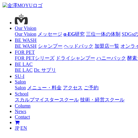
Our Vision
Our Vision
メッセージ
α-EG
研究
三位一体の体制
SDGs
BE WASH
BE WASH
シャンプー
ヘッドパック
加盟店一覧
オンラ
FOR PET
FOR PETシリーズ
ドライシャンプー
ハニーパック
酵素
BE LAC
BE LAC
Dr. サプリ
SU-I
Salon
Salon
メニュー・料金
アクセス
ご予約
School
スカルプマイスタースクール
技術・経営スクール
Column
News
Contact
JP
EN