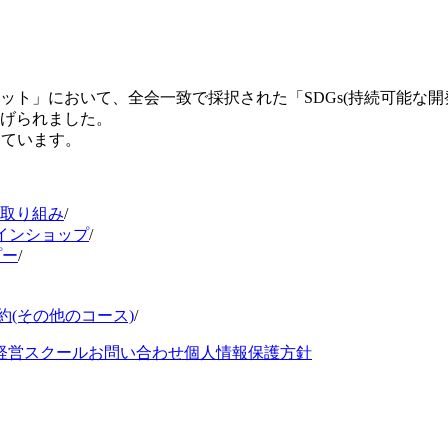
ミット」において、全会一致で採択された「SDGs(持続可能な
掲げられました。
しています。
の取り組み
/
インショップ
/
プー
/
約(その他のコース)
/
経営スクール
お問い合わせ
個人情報保護方針