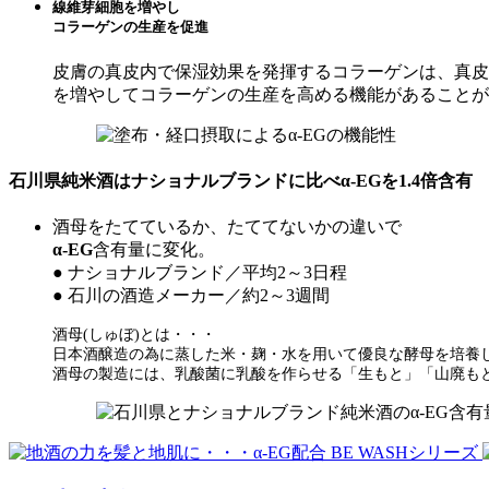
線維芽細胞を増やし
コラーゲンの生産を促進
皮膚の真皮内で保湿効果を発揮するコラーゲンは、真皮層
を増やしてコラーゲンの生産を高める機能があることが
石川県純米酒はナショナルブランドに比べ
α-EG
を1.4倍含有
酒母をたてているか、たててないかの違いで
α-EG
含有量に変化。
● ナショナルブランド／平均2～3日程
● 石川の酒造メーカー／約2～3週間
酒母(しゅぼ)とは・・・
日本酒醸造の為に蒸した米・麹・水を用いて優良な酵母を培養
酒母の製造には、乳酸菌に乳酸を作らせる「生もと」「山廃も