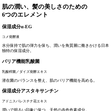
肌の潤い、髪の美しさのための
6つのエレメント
保湿成分
α-EG
コメ発酵液
水分保持で肌の弾力を保ち、潤いを角質層に働きかける日本
独特の保湿成分。
バリア機能
乳酸菌
乳酸桿菌／ダイズ発酵エキス
潜在菌のバランスを整え、肌のバリア機能を高める。
保湿成分
アスタキサンチン
アドニスパレスチナ花エキス
潤いで明るい印象に保つ、天然の赤色色素成分。