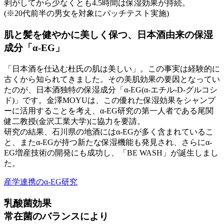
剥がしてから少なくとも4.5時間は保湿効果が持続。
(※20代前半の男女を対象にパッチテスト実施)
肌と髪を健やかに美しく保つ、日本酒由来の保湿
成分「α-EG」
「日本酒を仕込む杜氏の肌は美しい」。この事実は経験的に
古くから知られてきました。その美肌効果の要因となってい
たのが、日本酒独特の保湿成分「α-EG(α-エチル-D-グルコシ
ド)」です。金澤MOYUは、この優れた保湿効果をシャンプ
ーに活用することを考え、α-EG研究の第一人者である尾関
健二教授(金沢工業大学)に協力を要請。
研究の結果、石川県の地酒にはα-EGが多く含まれているこ
と、またα-EGが持つ新たな保湿機能も発見され、さらにα-
EG増産技術の開発にも成功し、「BE WASH」が誕生しまし
た。
産学連携のα-EG研究
乳酸菌効果
常在菌のバランスにより