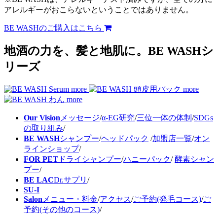
アレルギーがおこらないということではありません。
BE WASHのご購入はこちら
地酒の力を、髪と地肌に。
BE WASHシ
リーズ
more
more
more
Our Vision
メッセージ
/
α-EG研究
/
三位一体の体制
/
SDGs
の取り組み
/
BE WASH
シャンプー
/
ヘッドパック
/
加盟店一覧
/
オン
ラインショップ
/
FOR PET
ドライシャンプー
/
ハニーパック
/
酵素シャン
プー
/
BE LAC
Dr.サプリ
/
SU-I
Salon
メニュー・料金
/
アクセス
/
ご予約(発毛コース)
/
ご
予約(その他のコース)
/