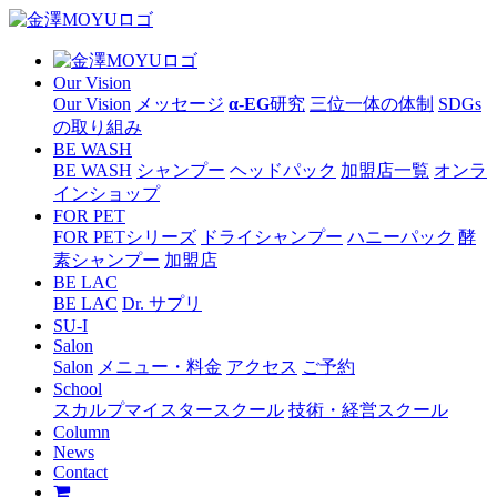
Our Vision
Our Vision
メッセージ
α-EG
研究
三位一体の体制
SDGs
の取り組み
BE WASH
BE WASH
シャンプー
ヘッドパック
加盟店一覧
オンラ
インショップ
FOR PET
FOR PETシリーズ
ドライシャンプー
ハニーパック
酵
素シャンプー
加盟店
BE LAC
BE LAC
Dr. サプリ
SU-I
Salon
Salon
メニュー・料金
アクセス
ご予約
School
スカルプマイスタースクール
技術・経営スクール
Column
News
Contact