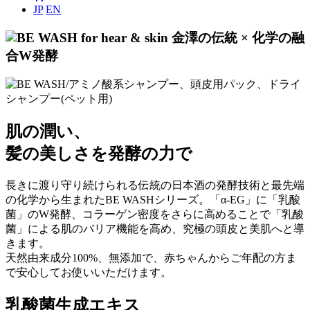
JP
EN
金澤の伝統 × 化学の融
合W発酵
肌の潤い、
髪の美しさを発酵の力で
長きに渡り守り続けられる伝統の日本酒の発酵技術と最先端
の化学から生まれたBE WASHシリーズ。「α-EG」に「乳酸
菌」のW発酵、コラーゲン密度をさらに高めることで「乳酸
菌」による肌のバリア機能を高め、究極の頭皮と美肌へと導
きます。
天然由来成分100%、無添加で、赤ちゃんからご年配の方ま
で安心してお使いいただけます。
乳酸菌生成エキス