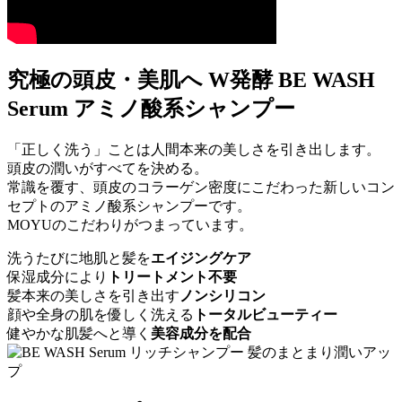
究極の頭皮・美肌へ
W発酵
BE WASH
Serum
アミノ酸系シャンプー
「正しく洗う」ことは人間本来の美しさを引き出します。
頭皮の潤いがすべてを決める。
常識を覆す、頭皮のコラーゲン密度にこだわった新しいコン
セプトのアミノ酸系シャンプーです。
MOYUのこだわりがつまっています。
洗うたびに地肌と髪を
エイジングケア
保湿成分により
トリートメント不要
髪本来の美しさを引き出す
ノンシリコン
顔や全身の肌を優しく洗える
トータルビューティー
健やかな肌髪へと導く
美容成分を配合
髪のまとまり潤いアッ
プ