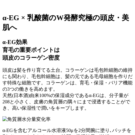
α-EG × 乳酸菌のW発酵
究極の頭皮・美
肌へ
α-EG効果
育毛の重要ポイントは
頭皮のコラーゲン密度
頭皮は髪を作り育てる土台。コラーゲンは毛包幹細胞の維持
にも関わり、毛包幹細胞は、髪の元である毛母細胞を作りだ
す特殊な細胞です。コラーゲンは、育毛・保湿・バリア機能
の3つの働きを高めます。
天然(日本酒)由来100%の保湿成分であるα-EGは、分子量が
208と小さく、皮膚の角質層の隅々にまで浸透することがで
き、高い保湿性で潤いをキープします。
α-EGを含むアルコール水溶液50μを2分間腕に塗り､パッチを