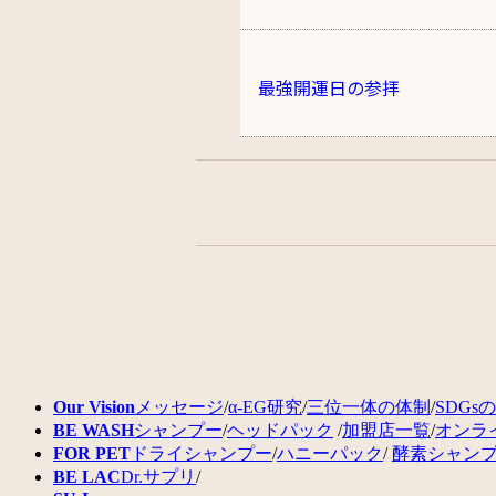
最強開運日の参拝
Our Vision
メッセージ
/
α-EG研究
/
三位一体の体制
/
SDGs
BE WASH
シャンプー
/
ヘッドパック
/
加盟店一覧
/
オンラ
FOR PET
ドライシャンプー
/
ハニーパック
/
酵素シャン
BE LAC
Dr.サプリ
/