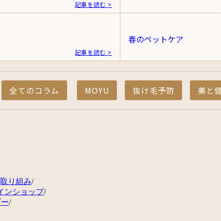
記事を読む >
春のペットケア
記事を読む >
全てのコラム
MOYU
抜け毛予防
美と
の取り組み
/
インショップ
/
プー
/