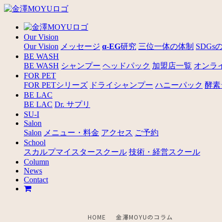
Our Vision
Our Vision
メッセージ
α-EG
研究
三位一体の体制
SDGs
BE WASH
BE WASH
シャンプー
ヘッドパック
加盟店一覧
オンラ
FOR PET
FOR PETシリーズ
ドライシャンプー
ハニーパック
酵素
BE LAC
BE LAC
Dr. サプリ
SU-I
Salon
Salon
メニュー・料金
アクセス
ご予約
School
スカルプマイスタースクール
技術・経営スクール
Column
News
Contact
HOME
金澤MOYUのコラム