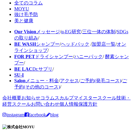
全てのコラム
MOYU
抜け毛予防
美と健康
Our Vision
メッセージ
/
α-EG研究
/
三位一体の体制
/
SDGs
の取り組み
/
BE WASH
シャンプー
/
ヘッドパック
/
加盟店一覧
/
オン
ラインショップ
/
FOR PET
ドライシャンプー
/
ハニーパック
/
酵素シャン
プー
/
BE LAC
Dr.サプリ
/
SU-I
Salon
メニュー・料金
/
アクセス
/
ご予約(発毛コース)
/
ご
予約(その他のコース)
/
会社概要
お知らせ
コラム
スカルプマイスタースクール
技術・
経営スクール
お問い合わせ
個人情報保護方針
instagram
facebook
blog