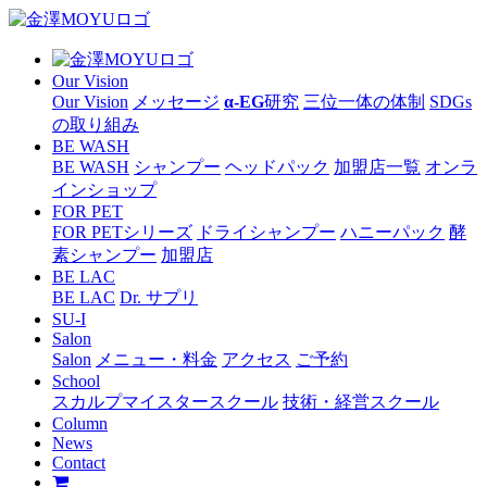
Our Vision
Our Vision
メッセージ
α-EG
研究
三位一体の体制
SDGs
の取り組み
BE WASH
BE WASH
シャンプー
ヘッドパック
加盟店一覧
オンラ
インショップ
FOR PET
FOR PETシリーズ
ドライシャンプー
ハニーパック
酵
素シャンプー
加盟店
BE LAC
BE LAC
Dr. サプリ
SU-I
Salon
Salon
メニュー・料金
アクセス
ご予約
School
スカルプマイスタースクール
技術・経営スクール
Column
News
Contact