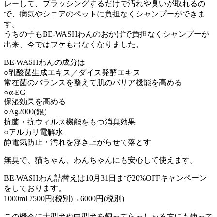
レーして、ブラッシングするだけで汚れや臭いが取れるの
で、病気やシニアのペットに負担なくシャンプーができま
す。
うちの子もBE-WASHわんのおかげで負担なくシャンプーが
出来、今ではフケも出なくなりました。
BE-WASHわんの成分は
○乳酸菌生成エキス／ダイス発酵エキス
常在菌のバランスを整えて肌のバリア機能を高める
○α-EG
保湿効果を高める
○Ag2000(銀)
抗菌・抗ウィルス機能をもつ消臭効果
○アルカリ電解水
静電気防止・汚れを浮き上がらせて落とす
無臭で、猫ちゃん、わんちゃんにも安心して使えます。
BE-WASHわん詰替えは10月31日まで20%OFFキャンペーン
をしております。
1000ml 7500円(税別)→6000円(税別)
この機会に大型犬や中型犬を飼ってらっしゃる方にも使って