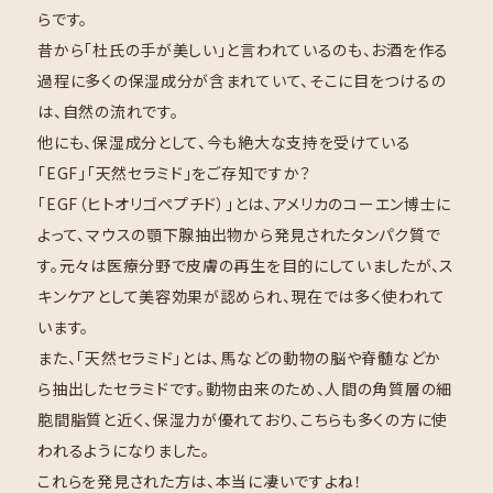
らです。
昔から「杜氏の手が美しい」と言われているのも、お酒を作る
過程に多くの保湿成分が含まれていて、そこに目をつけるの
は、自然の流れです。
他にも、保湿成分として、今も絶大な支持を受けている
「EGF」「天然セラミド」をご存知ですか？
「EGF（ヒトオリゴペプチド）」とは、アメリカのコーエン博士に
よって、マウスの顎下腺抽出物から発見されたタンパク質で
す。元々は医療分野で皮膚の再生を目的にしていましたが、ス
キンケアとして美容効果が認められ、現在では多く使われて
います。
また、「天然セラミド」とは、馬などの動物の脳や脊髄などか
ら抽出したセラミドです。動物由来のため、人間の角質層の細
胞間脂質と近く、保湿力が優れており、こちらも多くの方に使
われるようになりました。
これらを発見された方は、本当に凄いですよね！