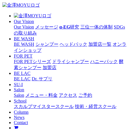
Our Vision
Our Vision
メッセージ
α-EG
研究
三位一体の体制
SDGs
の取り組み
BE WASH
BE WASH
シャンプー
ヘッドパック
加盟店一覧
オンラ
インショップ
FOR PET
FOR PETシリーズ
ドライシャンプー
ハニーパック
酵
素シャンプー
加盟店
BE LAC
BE LAC
Dr. サプリ
SU-I
Salon
Salon
メニュー・料金
アクセス
ご予約
School
スカルプマイスタースクール
技術・経営スクール
Column
News
Contact