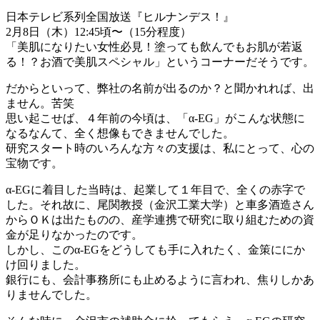
日本テレビ系列全国放送『ヒルナンデス！』
2月8日（木）12:45頃〜（15分程度）
「美肌になりたい女性必見！塗っても飲んでもお肌が若返
る！？お酒で美肌スペシャル」というコーナーだそうです。
だからといって、弊社の名前が出るのか？と聞かれれば、出
ません。苦笑
思い起こせば、４年前の今頃は、「α-EG」がこんな状態に
なるなんて、全く想像もできませんでした。
研究スタート時のいろんな方々の支援は、私にとって、心の
宝物です。
α-EGに着目した当時は、起業して１年目で、全くの赤字で
した。それ故に、尾関教授（金沢工業大学）と車多酒造さん
からＯＫは出たものの、産学連携で研究に取り組むための資
金が足りなかったのです。
しかし、このα-EGをどうしても手に入れたく、金策ににか
け回りました。
銀行にも、会計事務所にも止めるように言われ、焦りしかあ
りませんでした。