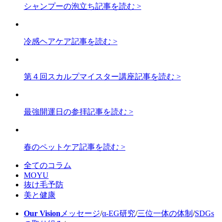
シャンプーの泡立ち
記事を読む >
冷感ヘアケア
記事を読む >
第４回スカルプマイスター講座
記事を読む >
最強開運日の参拝
記事を読む >
春のペットケア
記事を読む >
全てのコラム
MOYU
抜け毛予防
美と健康
Our Vision
メッセージ
/
α-EG研究
/
三位一体の体制
/
SDGs