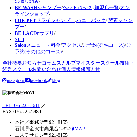
の取り組み
/
BE WASH
シャンプー
/
ヘッドパック
/
加盟店一覧
/
オン
ラインショップ
/
FOR PET
ドライシャンプー
/
ハニーパック
/
酵素シャン
プー
/
BE LAC
Dr.サプリ
/
SU-I
Salon
メニュー・料金
/
アクセス
/
ご予約(発毛コース)
/
ご
予約(その他のコース)
/
会社概要
お知らせ
コラム
スカルプマイスタースクール
技術・
経営スクール
お問い合わせ
個人情報保護方針
instagram
facebook
blog
TEL 076-225-5611
／
FAX 076-225-5980
本社／事務所
〒921-8155
石川県金沢市高尾台1-35-2
MAP
エステサロン
〒921-8155