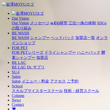
Our Vision
Our Vision
メッセージ
α-EG
研究
三位一体の体制
SDGs
の取り組み
BE WASH
BE WASH
シャンプー
ヘッドパック
加盟店一覧
オンラ
インショップ
FOR PET
FOR PETシリーズ
ドライシャンプー
ハニーパック
酵
素シャンプー
加盟店
BE LAC
BE LAC
Dr. サプリ
SU-I
Salon
Salon
メニュー・料金
アクセス
ご予約
School
スカルプマイスタースクール
技術・経営スクール
Column
News
Contact