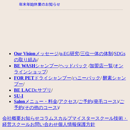
年末年始休業のお知らせ
Our Vision
メッセージ
/
α-EG研究
/
三位一体の体制
/
SDGs
の取り組み
/
BE WASH
シャンプー
/
ヘッドパック
/
加盟店一覧
/
オン
ラインショップ
/
FOR PET
ドライシャンプー
/
ハニーパック
/
酵素シャン
プー
/
BE LAC
Dr.サプリ
/
SU-I
Salon
メニュー・料金
/
アクセス
/
ご予約(発毛コース)
/
ご
予約(その他のコース)
/
会社概要
お知らせ
コラム
スカルプマイスタースクール
技術・
経営スクール
お問い合わせ
個人情報保護方針