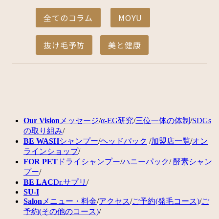
全てのコラム
MOYU
抜け毛予防
美と健康
Our Vision
メッセージ
/
α-EG研究
/
三位一体の体制
/
SDGs
の取り組み
/
BE WASH
シャンプー
/
ヘッドパック
/
加盟店一覧
/
オン
ラインショップ
/
FOR PET
ドライシャンプー
/
ハニーパック
/
酵素シャン
プー
/
BE LAC
Dr.サプリ
/
SU-I
Salon
メニュー・料金
/
アクセス
/
ご予約(発毛コース)
/
ご
予約(その他のコース)
/