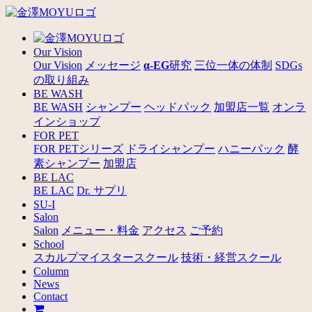
Our Vision
Our Vision
メッセージ
α-EG
研究
三位一体の体制
SDGs
の取り組み
BE WASH
BE WASH
シャンプー
ヘッドパック
加盟店一覧
オンラ
インショップ
FOR PET
FOR PETシリーズ
ドライシャンプー
ハニーパック
酵
素シャンプー
加盟店
BE LAC
BE LAC
Dr. サプリ
SU-I
Salon
Salon
メニュー・料金
アクセス
ご予約
School
スカルプマイスタースクール
技術・経営スクール
Column
News
Contact