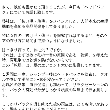
さて、以前も書かせて頂きましたが、今日も「ヘッドパッ
ク」についてお話し致します。
弊社は、「抜け毛・薄毛」をメインとした、人間本来の生理
機能を高める商品開発をして参りました。
特に女性の「抜け毛・薄毛」を探究すればするほど、そのケ
アの在り方に疑問まで持つようになりました。
はっきり言って、育毛剤？ですか。
それは、まずは抜け毛の一番の原因である「乾燥」を考えた
時、育毛剤では乾燥を防げないからです。
この「乾燥」は、夏のエアコンも大いに影響してきます。
１週間に一度、シャンプー後にヘッドパックを塗布し、タオ
ルで巻いて湯船に5〜10分浸かってください。
お風呂の効果「血行促進」も加わって、リラクゼーションの
中、パックの有効成分がしっかり頭皮の深層まで行き渡りま
す。
しっかりパックを流し終えた後の頭皮は、とても潤いがあっ
て、髪もふんわりと立ち上がります！