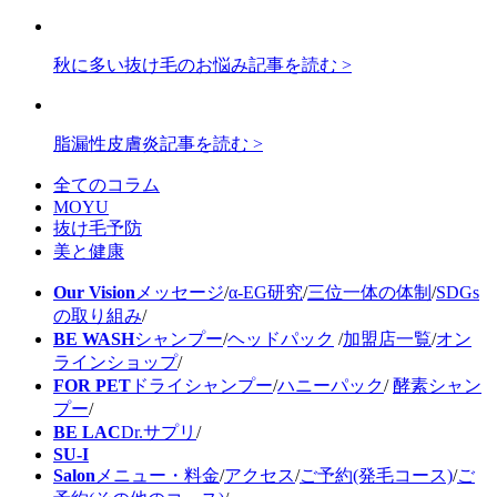
秋に多い抜け毛のお悩み
記事を読む >
脂漏性皮膚炎
記事を読む >
全てのコラム
MOYU
抜け毛予防
美と健康
Our Vision
メッセージ
/
α-EG研究
/
三位一体の体制
/
SDGs
の取り組み
/
BE WASH
シャンプー
/
ヘッドパック
/
加盟店一覧
/
オン
ラインショップ
/
FOR PET
ドライシャンプー
/
ハニーパック
/
酵素シャン
プー
/
BE LAC
Dr.サプリ
/
SU-I
Salon
メニュー・料金
/
アクセス
/
ご予約(発毛コース)
/
ご