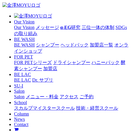
Our Vision
Our Vision
メッセージ
α-EG
研究
三位一体の体制
SDGs
の取り組み
BE WASH
BE WASH
シャンプー
ヘッドパック
加盟店一覧
オンラ
インショップ
FOR PET
FOR PETシリーズ
ドライシャンプー
ハニーパック
酵
素シャンプー
加盟店
BE LAC
BE LAC
Dr. サプリ
SU-I
Salon
Salon
メニュー・料金
アクセス
ご予約
School
スカルプマイスタースクール
技術・経営スクール
Column
News
Contact