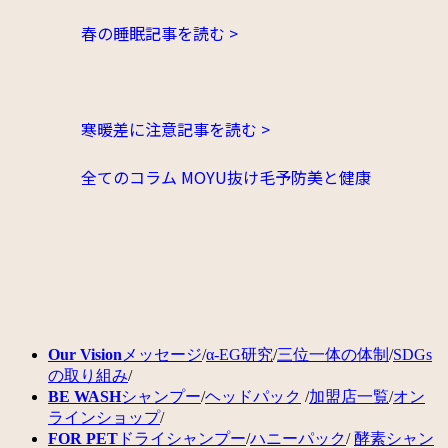
春の睡眠
記事を読む >
寒暖差に注意
記事を読む >
全てのコラム
MOYU
抜け毛予防
美と健康
Our Vision
メッセージ
/
α-EG研究
/
三位一体の体制
/
SDGs
の取り組み
/
BE WASH
シャンプー
/
ヘッドパック
/
加盟店一覧
/
オン
ラインショップ
/
FOR PET
ドライシャンプー
/
ハニーパック
/
酵素シャン