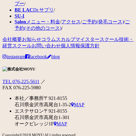
プー
/
BE LAC
Dr.サプリ
/
SU-I
Salon
メニュー・料金
/
アクセス
/
ご予約(発毛コース)
/
ご
予約(その他のコース)
/
会社概要
お知らせ
コラム
スカルプマイスタースクール
技術・
経営スクール
お問い合わせ
個人情報保護方針
instagram
facebook
blog
TEL 076-225-5611
／
FAX 076-225-5980
本社／事務所
〒921-8155
石川県金沢市高尾台1-35-2
MAP
エステサロン
〒921-8155
石川県金沢市高尾台1-301
オークビレッジ1F
MAP
Copyright©2019 MOYU ALl rights reserved.