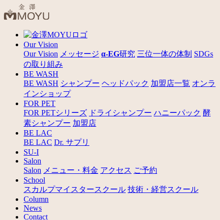
Our Vision
Our Vision
メッセージ
α-EG
研究
三位一体の体制
SDGs
の取り組み
BE WASH
BE WASH
シャンプー
ヘッドパック
加盟店一覧
オンラ
インショップ
FOR PET
FOR PETシリーズ
ドライシャンプー
ハニーパック
酵
素シャンプー
加盟店
BE LAC
BE LAC
Dr. サプリ
SU-I
Salon
Salon
メニュー・料金
アクセス
ご予約
School
スカルプマイスタースクール
技術・経営スクール
Column
News
Contact