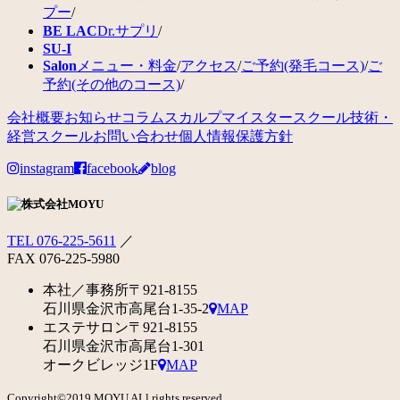
プー
/
BE LAC
Dr.サプリ
/
SU-I
Salon
メニュー・料金
/
アクセス
/
ご予約(発毛コース)
/
ご
予約(その他のコース)
/
会社概要
お知らせ
コラム
スカルプマイスタースクール
技術・
経営スクール
お問い合わせ
個人情報保護方針
instagram
facebook
blog
TEL 076-225-5611
／
FAX 076-225-5980
本社／事務所
〒921-8155
石川県金沢市高尾台1-35-2
MAP
エステサロン
〒921-8155
石川県金沢市高尾台1-301
オークビレッジ1F
MAP
Copyright©2019 MOYU ALl rights reserved.