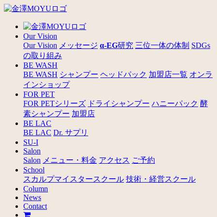
Our Vision
Our Vision
メッセージ
α-EG
研究
三位一体の体制
SDGs
の取り組み
BE WASH
BE WASH
シャンプー
ヘッドパック
加盟店一覧
オンラ
インショップ
FOR PET
FOR PETシリーズ
ドライシャンプー
ハニーパック
酵
素シャンプー
加盟店
BE LAC
BE LAC
Dr. サプリ
SU-I
Salon
Salon
メニュー・料金
アクセス
ご予約
School
スカルプマイスタースクール
技術・経営スクール
Column
News
Contact