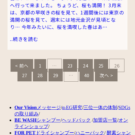
へ行って来ました。 ちょうど、桜も満開！ 3月末
は、京都の早咲きの桜を見て、1週間後には東京の
満開の桜を見て、週末には地元金沢が見頃とな
り… 今年みたいに、桜を満喫した春はあ…
..
続きを読む
< 前へ
1
…
23
24
25
26
27
28
29
…
40
次へ >
Our Vision
メッセージ
/
α-EG研究
/
三位一体の体制
/
SDGs
の取り組み
/
BE WASH
シャンプー
/
ヘッドパック
/
加盟店一覧
/
オン
ラインショップ
/
FOR PET
ドライシャンプー
/
ハニーパック
/
酵素シャン